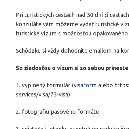
Pri turistických cestách nad 30 dní či cestá
konzuláte vám môžeme vydať turistické vízu
turistické vízum s možnosťou opakovaného 
Schôdzku si vždy dohodnite emailom na kon
So žiadosťou o vízum si so sebou prineste
1. vyplnený formulár (
visaform
alebo https
services/visa/73-visa)
2. fotografiu pasového formátu
3. spiatočnú letenku eventuálne nadväzujúc